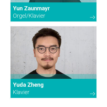
Yun Zaunmayr
Orgel/Klavier
67
Yuda Zheng
Klavier