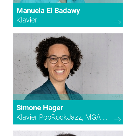
Manuela El Badawy
Klavier
28
Simone Hager
Klavier PopRockJazz, MGA ...
30