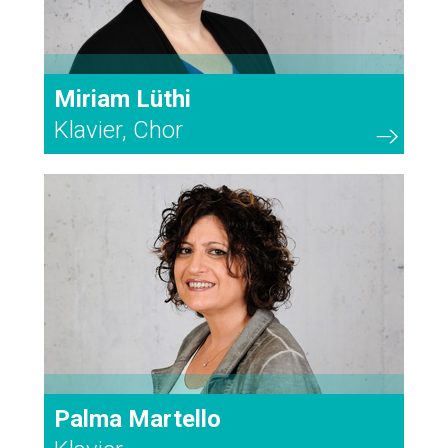
Miriam Lüthi
Klavier, Chor
40
Palma Martello