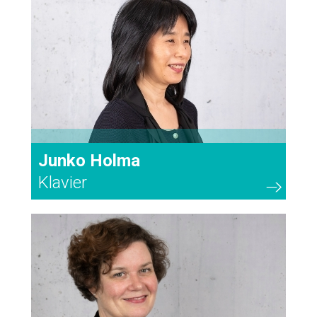
Junko Holma
Klavier
38