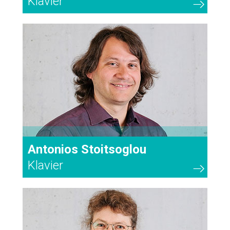
Klavier
55
Antonios Stoitsoglou
Klavier
62