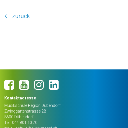
zurück
Kontaktadresse
Musikschule Region Dübendorf
Zwinggartenstrasse 28
8600
Dübendorf
Tel.
044 801 10 70