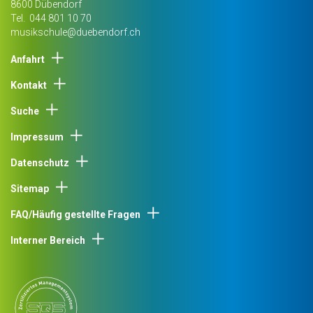
8600
Dübendorf
Tel.
044 801 10 70
musikschule@duebendorf.ch
Anfahrt
Kontakt
Suche
Impressum
Datenschutz
Sitemap
FAQ/Häufig gestellte Fragen
Interner Bereich