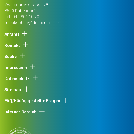
Zwinggartenstrasse 28
8600
Dübendorf
Tel.
044 801 10 70
musikschule@duebendorf.ch
Anfahrt
Kontakt
Suche
Impressum
Datenschutz
Sitemap
FAQ/Häufig gestellte Fragen
Interner Bereich