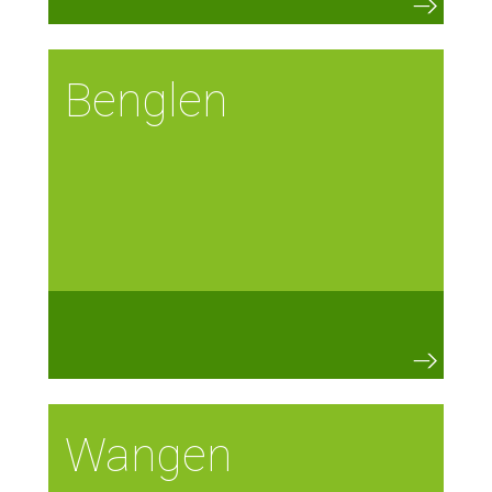
Benglen
Wangen