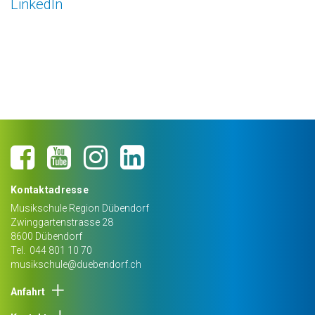
LinkedIn
Kontaktadresse
Musikschule Region Dübendorf
Zwinggartenstrasse 28
8600
Dübendorf
Tel.
044 801 10 70
musikschule@duebendorf.ch
Anfahrt