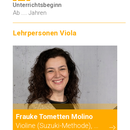
Unterrichtsbeginn
Ab .... Jahren
Lehrpersonen Viola
60
Frauke Tometten Molino
Violine (Suzuki-Methode), ...