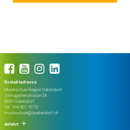
Kontaktadresse
Musikschule Region Dübendorf
Zwinggartenstrasse 28
8600
Dübendorf
Tel.
044 801 10 70
musikschule@duebendorf.ch
Anfahrt