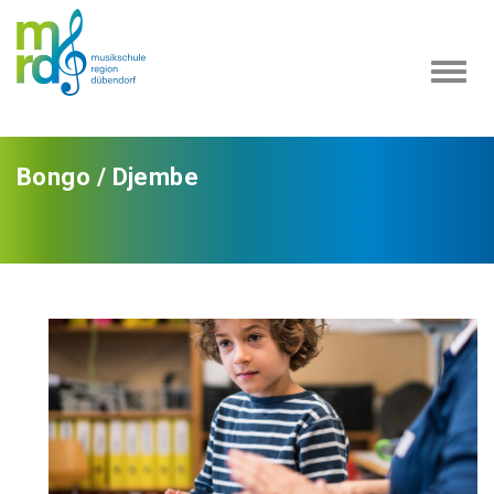
Navi
ein-
Bongo / Djembe