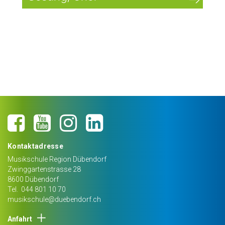
Kontaktadresse
Musikschule Region Dübendorf
Zwinggartenstrasse 28
8600
Dübendorf
Tel.
044 801 10 70
musikschule@duebendorf.ch
Anfahrt