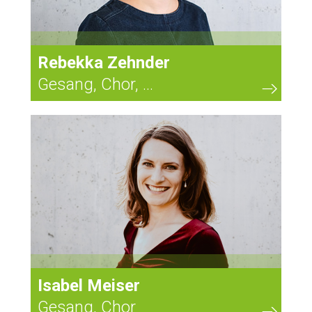
Rebekka Zehnder
Gesang, Chor, ...
41
Isabel Meiser
Gesang, Chor