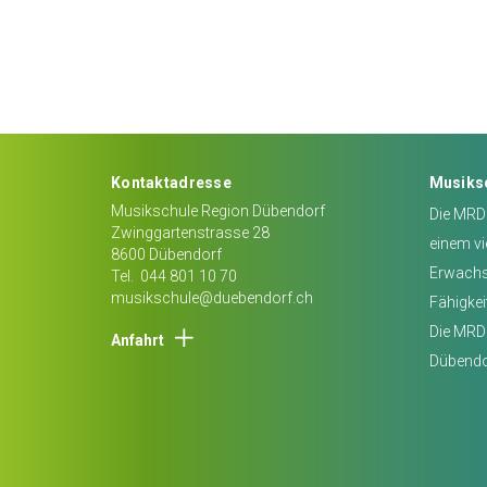
Kontaktadresse
Musiks
Musikschule Region Dübendorf
Die MRD 
Zwinggartenstrasse 28
einem vi
8600
Dübendorf
Erwachse
Tel.
044 801 10 70
musikschule@duebendorf.ch
Fähigkei
Die MRD 
Anfahrt
Dübendo