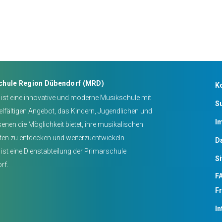
chule Region Dübendorf (MRD)
K
ist eine innovative und moderne Musikschule mit
S
elfältigen Angebot, das Kindern, Jugendlichen und
I
nen die Möglichkeit bietet, ihre musikalischen
ten zu entdecken und weiterzuentwickeln.
D
ist eine Dienstabteilung der Primarschule
S
rf.
FA
F
In