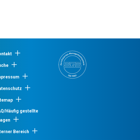
ontakt
uche
mpressum
atenschutz
itemap
Q/Häufig gestellte
ragen
terner Bereich