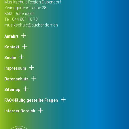
Musikschule Region Dübendorf
Zwinggartenstrasse 28
8600
Dübendorf
Tel.
044 801 10 70
musikschule@duebendorf.ch
Anfahrt
Kontakt
Suche
Impressum
Datenschutz
Sitemap
FAQ/Häufig gestellte Fragen
Interner Bereich