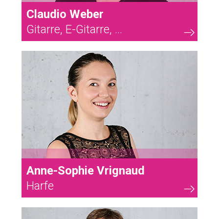
Claudio Weber
Gitarre, E-Gitarre, ...
63
Anne-Sophie Vrignaud
Harfe
49