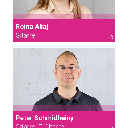
Roina Aliaj
Gitarre
52
Peter Schmidheiny
Gitarre, E-Gitarre