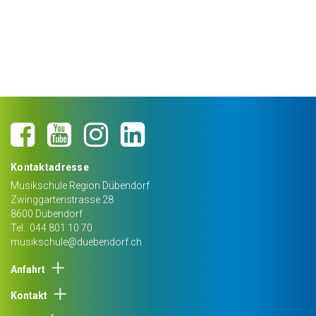
Kontaktadresse
Musikschule Region Dübendorf
Zwinggartenstrasse 28
8600
Dübendorf
Tel.
044 801 10 70
musikschule@duebendorf.ch
Anfahrt
Kontakt