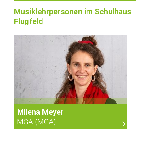
Musiklehrpersonen im Schulhaus
Flugfeld
1
Milena Meyer
MGA (MGA)