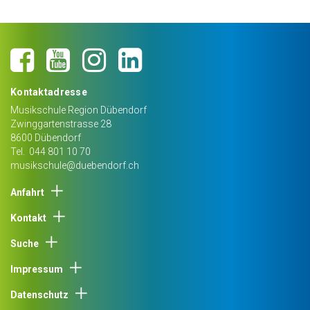
Kontaktadresse
Musikschule Region Dübendorf
Zwinggartenstrasse 28
8600
Dübendorf
Tel.
044 801 10 70
musikschule@duebendorf.ch
Anfahrt
Kontakt
Suche
Impressum
Datenschutz