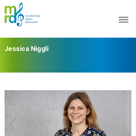
Navi
ein-
Jessica Niggli