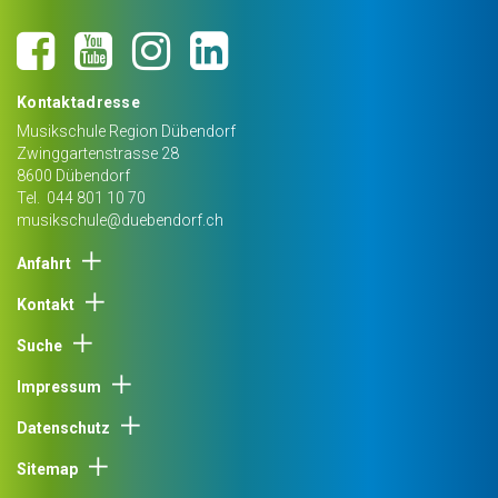
Kontaktadresse
Musikschule Region Dübendorf
Zwinggartenstrasse 28
8600
Dübendorf
Tel.
044 801 10 70
musikschule@duebendorf.ch
Anfahrt
Kontakt
Suche
Impressum
Datenschutz
Sitemap