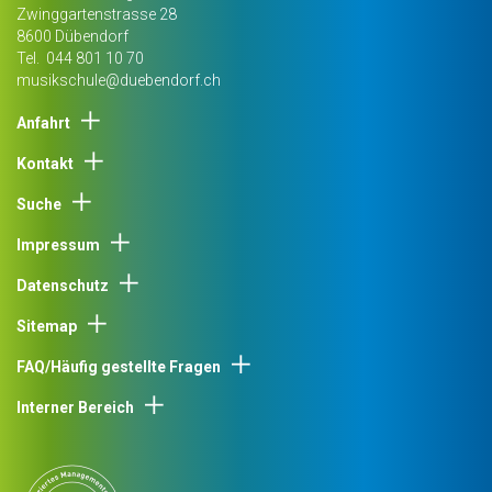
Zwinggartenstrasse 28
8600
Dübendorf
Tel.
044 801 10 70
musikschule@duebendorf.ch
Anfahrt
Kontakt
Suche
Impressum
Datenschutz
Sitemap
FAQ/Häufig gestellte Fragen
Interner Bereich