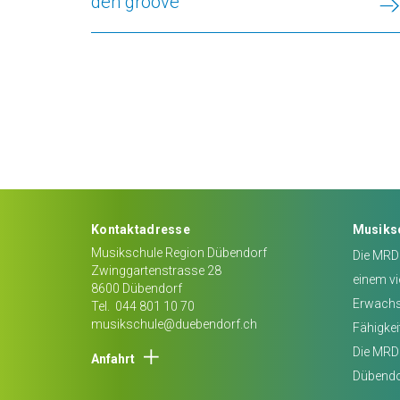
den groove
Kontaktadresse
Musiks
Musikschule Region Dübendorf
Die MRD 
Zwinggartenstrasse 28
einem vi
8600
Dübendorf
Erwachse
Tel.
044 801 10 70
musikschule@duebendorf.ch
Fähigkei
Die MRD 
Anfahrt
Dübendo