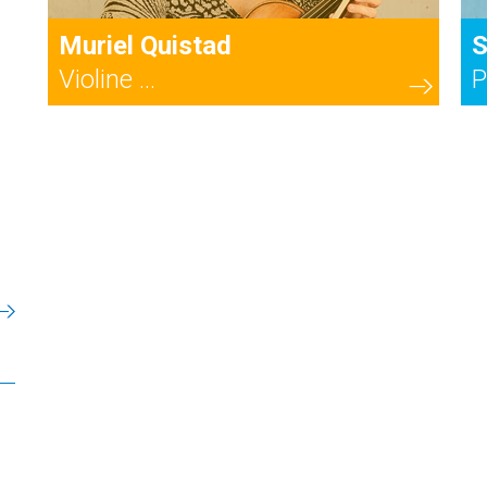
Muriel Quistad
S
Violine ...
P