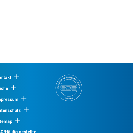
ontakt
uche
mpressum
atenschutz
itemap
Q/Häufig gestellte