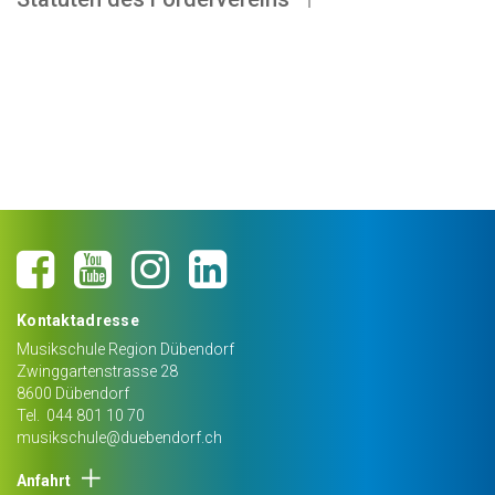
Kontaktadresse
Musikschule Region Dübendorf
Zwinggartenstrasse 28
8600
Dübendorf
Tel.
044 801 10 70
musikschule@duebendorf.ch
Anfahrt