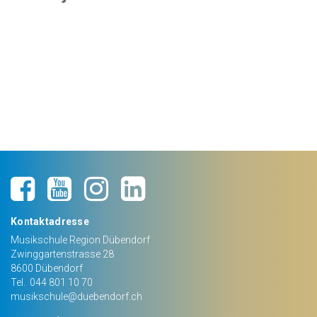
Kontaktadresse
Musikschule Region Dübendorf
Zwinggartenstrasse 28
8600
Dübendorf
Tel.
044 801 10 70
musikschule@duebendorf.ch