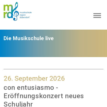
Navi
ein-
Die Musikschule live
26. September 2026
con entusiasmo -
Eröffnungskonzert neues
Schuljahr