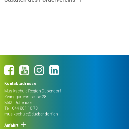
Kontaktadresse
Musikschule Region Dübendorf
Zwinggartenstrasse 28
8600
Dübendorf
Tel.
044 801 10 70
musikschule@duebendorf.ch
Anfahrt