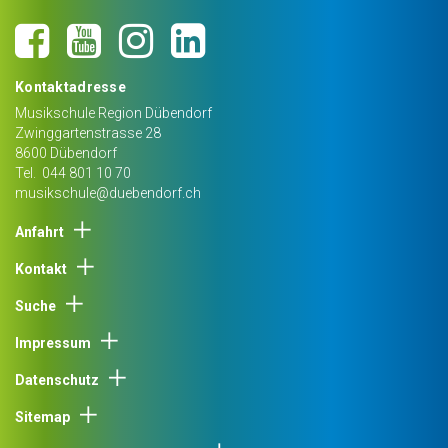
Kontaktadresse
Musikschule Region Dübendorf
Zwinggartenstrasse 28
8600
Dübendorf
Tel.
044 801 10 70
musikschule@duebendorf.ch
Anfahrt
Kontakt
Suche
Impressum
Datenschutz
Sitemap