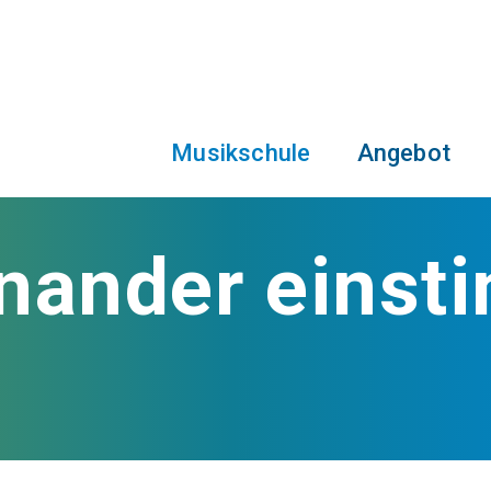
Musikschule
Angebot
inander eins