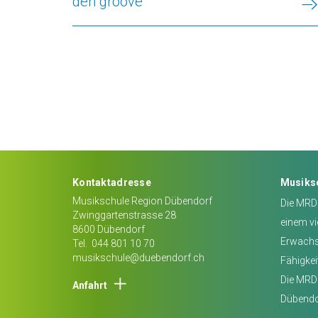
den groove
Kontaktadresse
Musiks
Musikschule Region Dübendorf
Die MRD 
Zwinggartenstrasse 28
einem vi
8600
Dübendorf
Erwachse
Tel.
044 801 10 70
musikschule@duebendorf.ch
Fähigkei
Die MRD 
Anfahrt
Dübendo