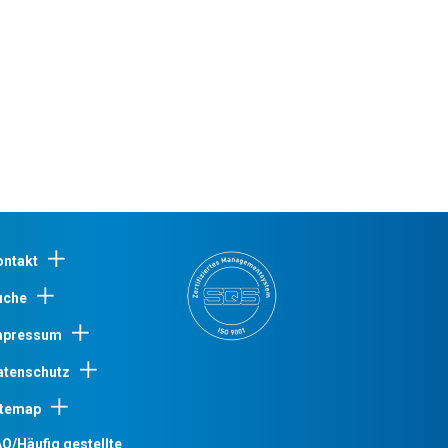
ontakt
uche
mpressum
atenschutz
itemap
Q/Häufig gestellte