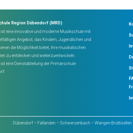
chule Region Dübendorf (MRD)
K
ist eine innovative und moderne Musikschule mit
S
elfältigen Angebot, das Kindern, Jugendlichen und
I
nen die Möglichkeit bietet, ihre musikalischen
ten zu entdecken und weiterzuentwickeln.
D
ist eine Dienstabteilung der Primarschule
S
rf.
FA
F
In
Dübendorf – Fällanden – Schwerzenbach – Wangen-Brüttisellen