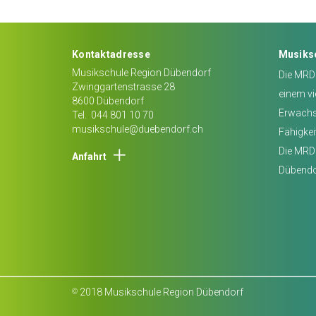
Kontaktadresse
Musiks
Musikschule Region Dübendorf
Die MRD 
Zwinggartenstrasse 28
einem vi
8600
Dübendorf
Erwachse
Tel.
044 801 10 70
musikschule@duebendorf.ch
Fähigkei
Die MRD 
Anfahrt
Dübendo
2018 Musikschule Region Dübendorf
©