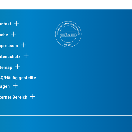
ontakt
uche
mpressum
atenschutz
itemap
Q/Häufig gestellte
ragen
terner Bereich